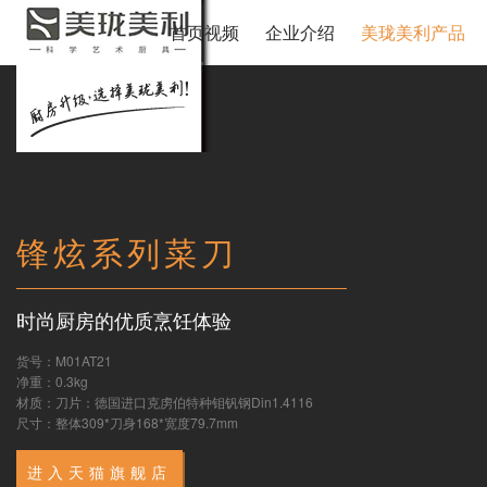
首页视频
企业介绍
美珑美利产品
锋炫系列菜刀
时尚厨房的优质烹饪体验
货号：M01AT21
净重：0.3kg
材质：刀片：德国进口克虏伯特种钼钒钢Din1.4116
尺寸：整体309*刀身168*宽度79.7mm
进入天猫旗舰店