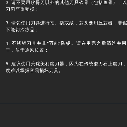
2. 请不要用砍骨刀以外的其他刀具砍骨（包括鱼骨），
刀刃严重受损；
3. 请勿使用刀具进行拍、撬或敲，蒜头要用压蒜器，非
不能切冷冻品；
4. 不锈钢刀具并非“万能”防锈。请在用完之后清洗并
干，放于通风位置；
5. 建议使用美珑美利磨刀器，因为在传统磨刀石上磨刀
度难以掌握容易损坏刀具。