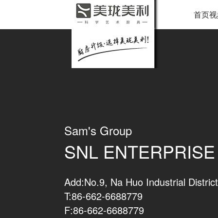
首页视
Sam's Group
SNL ENTERPRISE 
Add:No.9, Na Huo Industrial Distri
T:86-662-6688779
F:86-662-6688779