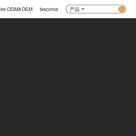
 Sales ODM&OEM
tescoma