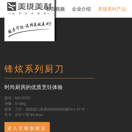
首页视频
企业介绍
美珑美利产品
锋炫系列厨刀
时尚厨房的优质烹饪体验
货号：M01AT23
净重：0.18kg
材质：刀片：德国进口克虏伯特种钼钒钢Din1.4116
尺寸：372*178*45.4mm
进入天猫旗舰店