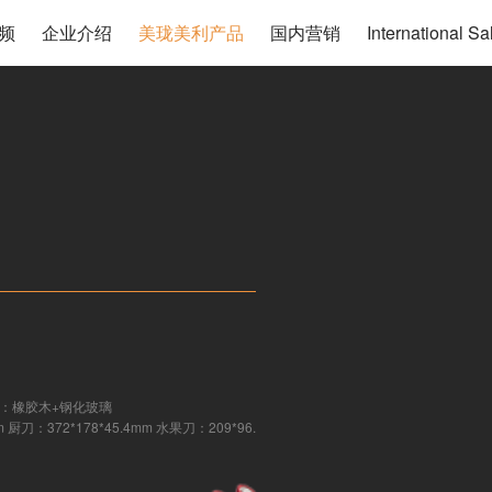
频
企业介绍
美珑美利产品
国内营销
International
座：橡胶木+钢化玻璃
 厨刀：372*178*45.4mm 水果刀：209*96.