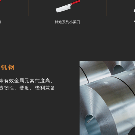
刀
锋炫系列小菜刀
钼钒钢
、钼等有效金属元素纯度高、
造韧性、硬度、锋利兼备