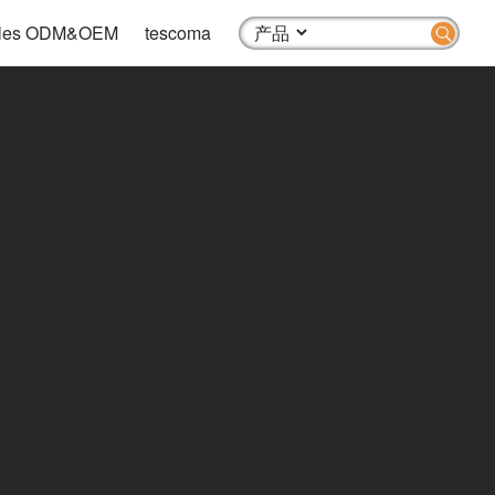
 Sales ODM&OEM
tescoma