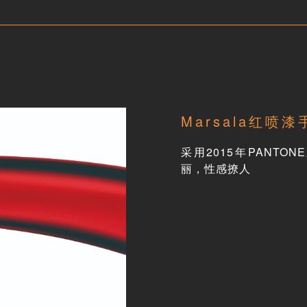
Marsala红喷漆
采用
2015
年
PANTONE
丽，性感撩人