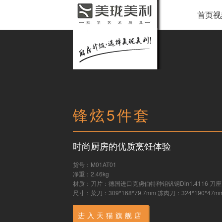
首页视
锋炫5件套
时尚厨房的优质烹饪体验
货号：M01AT01
净重：2.46kg
材质：刀片：德国进口克虏伯特种钼钒钢Din1.4116 刀
尺寸：菜刀：309*168*79.7mm 冻肉刀：324*190*47mm
进入天猫旗舰店