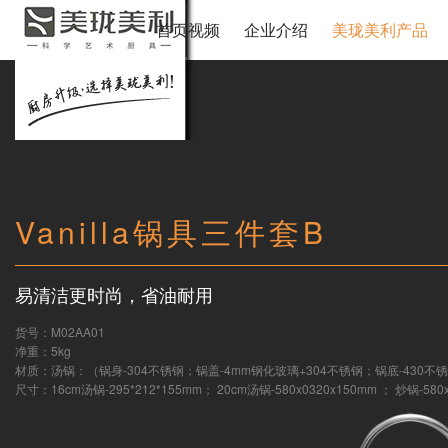
首页视频
企业介绍
美珑美利产品
Vanilla锅具三件套B
易清洁更时尚，省油耐用
货号：M02AA01
净重：5kg
材质：汤锅：（锅身-304不锈钢；锅盖-4mm钢化玻璃+304不锈钢；锅底-430不锈钢
尺寸：16cm汤锅-295*212*155mm； 20cm汤锅-580x0320x150mm ； 炒锅-580x