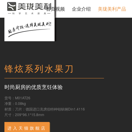
首页视频
企业介绍
美珑美利产品
锋炫系列水果刀
时尚厨房的优质烹饪体验
货号：M01AT26
净重：0.08kg
材质：刀片：德国进口克虏伯特种钼钒钢Din1.4116
尺寸：209*96.1*15.8mm
进入天猫旗舰店